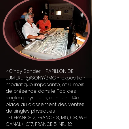
° Cindy Sander - PAPILLON DE
LUMIERE @SONY/BMG - exposition
médiatique imposante, et 6 mois
de présence dans le Top des
singles physiques, dont une 14e
place au classement des ventes
de singles physiques.
TF1, FRANCE 2, FRANCE 3, M6, C8, W9,
CANAL+, C17, FRANCE 5, NRJ 12