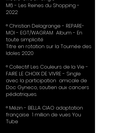
M6 - Les Reines du Shopping -
2022
° Christian Delagrange - REPARE-
MOI - EGT/WAGRAM Album - En
toute simplicité
Titre en rotation sur la Tournée des
Idoles 2020
° Collectif Les Couleurs de la Vie -
FAIRE LE CHOIX DE VIVRE - Single
avec la participation amicale de
Doc Gyneco, soutien aux cancers
pédiatriques.
° Mézin - BELLA CIAO adaptation
française 1 million de vues You
Tube