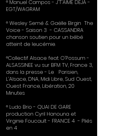
° Manuel Campos - J'T'AIME DEJA -
EGT/WAGRAM
° Wesley Semé & Gaëlle Birgin The
Voice - Saison 3 - CASSANDRA
chanson soutien pour un bébé
atteint de leucémie.
°Collectif Alsace feat. O'Possum -
ALSASSINEE vu sur BFM TV, France 3,
dans la presse - Le Parisien,
L'Alsace, DNA, Midi Libre, Sud Ouest,
Ouest France, Libération, 20
Minutes
° Ludo Brio - QUAI DE GARE
production Cyril Hanouna et
Virginie Foucault - FRANCE 4 - Pliés
en 4