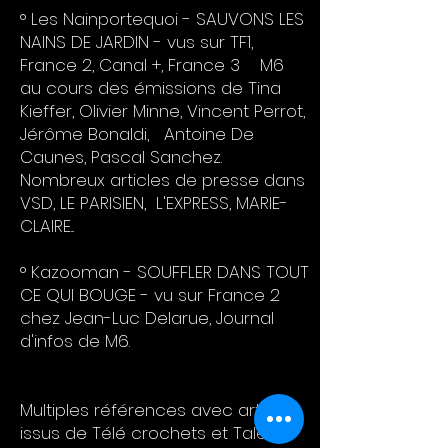
° Les Nainportequoi - SAUVONS LES
NAINS DE JARDIN - vus sur TF1,
France 2, Canal +, France 3 M6
au cours des émissions de Tina
Kieffer, Olivier Minne, Vincent Perrot,
Jérôme Bonaldi, Antoine De
Caunes, Pascal Sanchez.
Nombreux articles de presse dans
VSD, LE PARISIEN, L'EXPRESS, MARIE-
CLAIRE...
° Kazooman - SOUFFLER DANS TOUT
CE QUI BOUGE - vu sur France 2
chez Jean-Luc Delarue, Journal
d'infos de M6.
Multiples références avec artistes
issus de Télé crochets et Talent