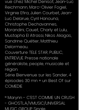
vue chez Michel Denisot, Jean-Luc
Reichmann, Marc-Olivier Fogiel,
Virginie Efira, Julien Courbet, Jean-
Luc Delarue, Cyril Hanouna,
Christophe Dechavannes,
Morandini, Cauet, Charly et Lulu,
Mustapha El Atrassi, Nikos Aliagas,
Sandrine Quétier, Matthieu
Delormeau...
Couverture TELE STAR, PUBLIC,
ENTREVUE. Presse nationale
généraliste, people, musicale et
région.
Série Bienvenue sur les Sander, 4
épisodes 30 mn + un Best Of sur
COMEDIE
° Marynn - C'EST COMME UN CRUSH
- GHOSTL..A./VMUSIC/UNIVERSAL
MUSIC GROUP Single