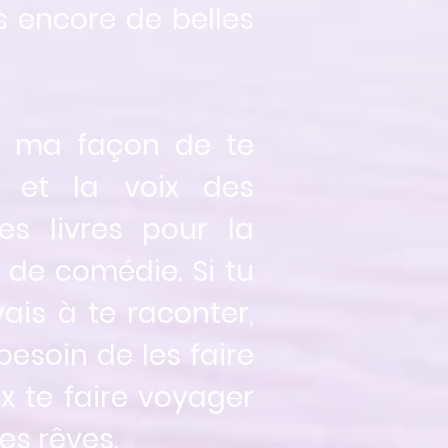
s encore de belles
é ma façon de te
n et la voix des
s livres pour la
 de comédie. Si tu
ais à te raconter,
esoin de les faire
ux te faire voyager
es rêves.