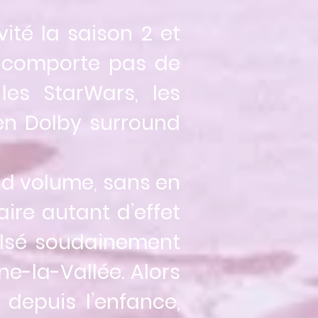
ité la saison 2 et
e comporte pas de
es StarWars, les
 en Dolby surround
nd volume, sans en
aire autant d’effet
ulsé soudainement
e-la-Vallée. Alors
depuis l’enfance,