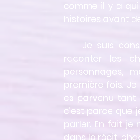
comme il y a quin
histoires avant d
Je suis consci
raconter les c
personnages, m
première fois. Je
es parvenu tant 
c’est parce que j
parler. En fait j
dans le récit, cha