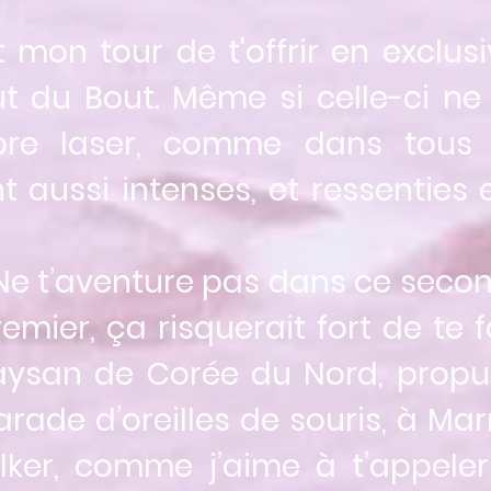
mon tour de t'offrir en exclusiv
ut du Bout. Même si celle-ci n
bre laser, comme dans tous l
t aussi intenses, et ressenties
Ne t’aventure pas dans ce seco
emier, ça risquerait fort de te f
aysan de Corée du Nord, prop
ade d’oreilles de souris, à Marn
ker, comme j’aime à t’appeler 