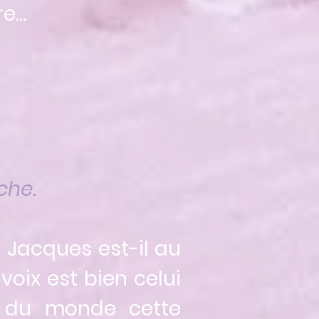
re…
che.
 Jacques est-il au
voix est bien celui
t du monde cette