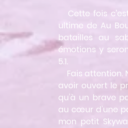
Cette fois c'est 
ultime de Au Bo
batailles au sa
émotions y seron
5.1.
Fais attention. 
avoir ouvert le pr
qu’à un brave p
au cœur d’une par
mon petit Skywal