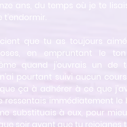
ze ans, du temps où je te lisai
e t’endormir.
ent que tu as toujours aim
hoses, en empruntant le to
ême quand j’ouvrais un de te
 n’ai pourtant suivi aucun cours
que ça à adhérer à ce que j’av
e ressentais immédiatement le b
e me substituais à eux, pour mie
que soir avant que tu rejoignes t