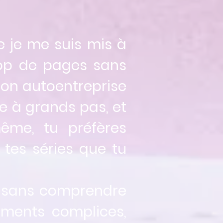
e je me suis mis à
Trop de pages sans
ton autoentreprise
e à grands pas, et
ême, tu préfères
 tes séries que tu
 sans comprendre
ments complices,