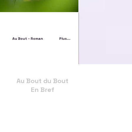
Au Bout - Roman
Plus...
Au Bout du Bout
En Bref