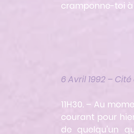
cramponne-toi à 
6 Avril 1992 – Ci
11H30. – Au momen
courant pour hier 
de quelqu'un q