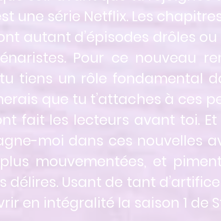
une série Netflix. Les chapitres
nt autant d’épisodes drôles ou 
cénaristes. Pour ce nouveau re
tu tiens un rôle fondamental da
merais que tu t’attaches à ces p
t fait les lecteurs avant toi. Et
gne-moi dans ces nouvelles ave
plus mouvementées, et piment
 délires. Usant de tant d’artifice
ir en intégralité la saison 1 de 