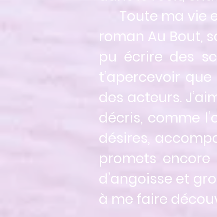
Toute ma vie est 
roman Au Bout, so
pu écrire des s
t’apercevoir que 
des acteurs. J’ai
décris, comme l’on
désires, accompa
promets encore 
d’angoisse et gros
à me faire découvr