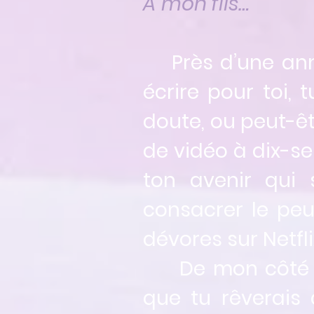
À mon fils…
P
rès d’une an
écrire pour toi,
doute, ou peut-ê
de vidéo à dix-se
ton avenir qui
consacrer le peu 
dévores sur Netfli
De mon côté je 
que tu rêverais