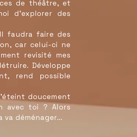
ces de théâtre, et
moi d'explorer des
Il faudra faire des
on, car celui-ci ne
ment revisité mes
détruire. Développe
nt, rend possible
s'éteint doucement
 avec toi ? Alors
a va déménager...