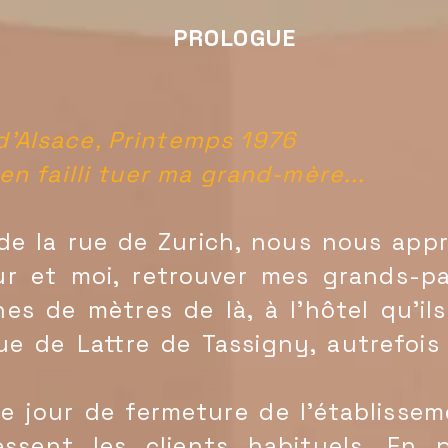
PROLOGUE
d'Alsace, Printemps 1976
ien failli tuer ma grand-mère...
la rue de Zurich, nous nous apprê
r et moi, retrouver mes grands-pa
es de mètres de là, à l'hôtel qu'il
ue de Lattre de Tassigny, autrefoi
 jour de fermeture de l'établissem
ssent les clients habituels. En 