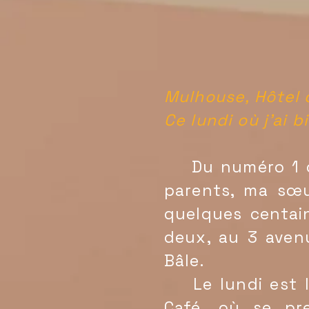
Mulhouse, Hôtel 
Ce lundi où j'ai b
Du numéro 1 de 
parents, ma sœu
quelques centain
deux, au 3 aven
Bâle.
Le lundi est le
Café, où se pre