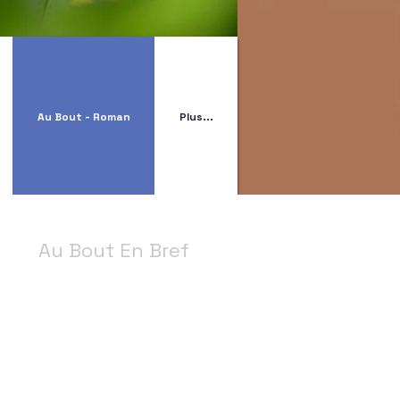
Au Bout - Roman
Plus...
Au Bout En Bref