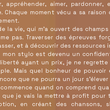
r, appréhender, aimer, pardonner, e
e. Chaque moment vécu a sa raison d'
nement.
de la vie, qui m'a ouvert des champ
ême pas. Traverser des épreuves for
passer, et à découvrir des ressources
 mon stylo est devenu un confident
 liberté ayant un prix, je ne regrette
ple. Mais quel bonheur de pouvoir 
encore que ne pourra un jour s'élever
 commence quand on comprend quan
 que je vais la mettre à profit pour
otion, en créant des chansons, s