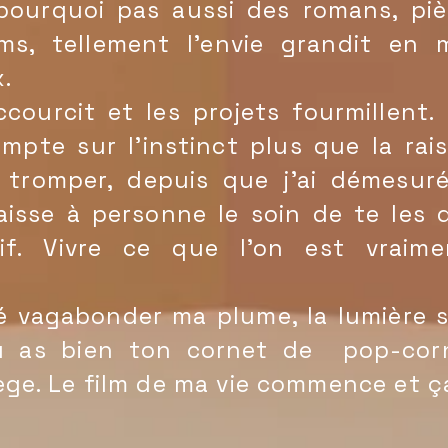
pourquoi pas aussi des romans, piè
lms, tellement l'envie grandit en 
.
ourcit et les projets fourmillent. 
mpte sur l'instinct plus que la rais
tromper, depuis que j'ai démesuré
laisse à personne le soin de te les 
if. Vivre ce que l'on est vraime
é vagabonder ma plume, la lumière 
tu as bien ton cornet de pop-corn
ège. Le film de ma vie commence et ç