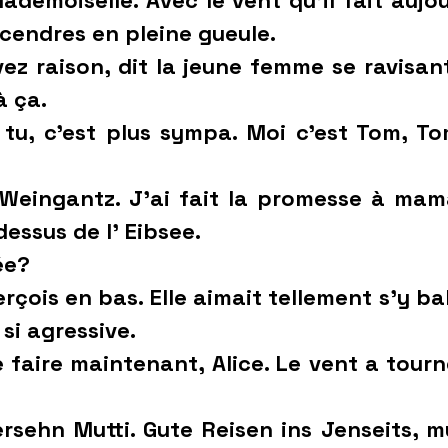
emoiselle. Avec le vent qu’il fait aujou
 cendres en pleine gueule.
vez raison, dit la jeune femme se ravisan
à ça.
tu, c’est plus sympa. Moi c’est Tom, Tom
 Weingantz. J’ai fait la promesse à mam
dessus de l’ Eibsee.
ée?
rçois en bas. Elle aimait tellement s’y ba
 si agressive.
e faire maintenant, Alice. Le vent a tour
rsehn Mutti. Gute Reisen ins Jenseits, m