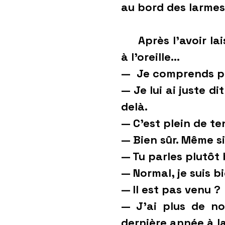
au bord des larmes
Après l’avoir laiss
à l’oreille...
— Je comprends pa
— Je lui ai juste d
delà.
— C’est plein de te
— Bien sûr. Même s
— Tu parles plutôt
— Normal, je suis b
— Il est pas venu ?
— J’ai plus de no
dernière année à l