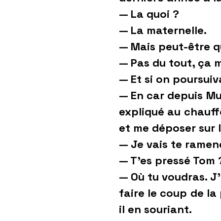
— La quoi ?
— La maternelle.
— Mais peut-être q
— Pas du tout, ça 
— Et si on poursuiv
— En car depuis Mun
expliqué au chauffe
et me déposer sur l
— Je vais te ramene
— T’es pressé Tom 
— Où tu voudras. J’
faire le coup de la 
il en souriant.