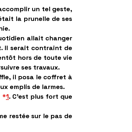
’accomplir un tel geste,
tait la prunelle de ses
hie.
tidien allait changer
 Il serait contraint de
ientôt hors de toute vie
rsuivre ses travaux.
e, il posa le coffret à
eux emplis de larmes.
a
*
1
. C’est plus fort que
me restée sur le pas de