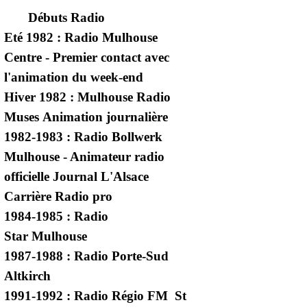
Débuts Radio
Eté 1982 : Radio Mulhouse
Centre - Premier contact avec
l'animation du week-end
Hiver 1982 :
Mulhouse Radio
Muses
Animation journalière
1982-1983
: Radio Bollwerk
Mulhouse - Animateur radio
officielle Journal
L'Alsace
Carrière Radio pro
1984-1985
: Radio
Star
Mulhouse
1987-1988
: Radio Porte-Sud
Altkirch
1991-1992
: Radio Régio FM St