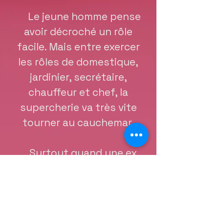
Le jeune homme pense
avoir décroché un rôle
facile. Mais entre exercer
les rôles de domestique,
jardinier, secrétaire,
chauffeur et chef, la
supercherie va très vite
tourner au cauchemar.
Surtout quand une ex
envahissante de son
patron va faire son entrée,
et qu'apparaissent trois
tableaux compromettants