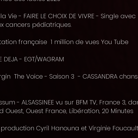
 la Vie - FAIRE LE CHOIX DE VIVRE - Single ave
x cancers pédiatriques.
ation française 1 million de vues You Tube
ME DEJA - EGT/WAGRAM
irgin The Voice - Saison 3 - CASSANDRA chan
ossum - ALSASSINEE vu sur BFM TV, France 3, da
Sud Ouest, Ouest France, Libération, 20 Minutes
 production Cyril Hanouna et Virginie Foucaul