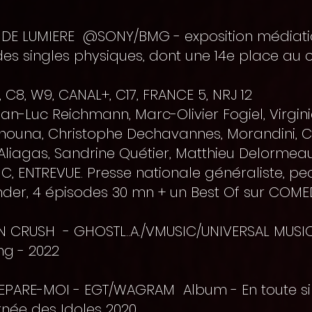
N DE LUMIERE @SONY/BMG - exposition médiati
es singles physiques, dont une 14e place au
, C8, W9, CANAL+, C17, FRANCE 5, NRJ 12
an-Luc Reichmann, Marc-Olivier Fogiel, Virginie
nouna, Christophe Dechavannes, Morandini, Ca
Aliagas, Sandrine Quétier, Matthieu Delormeau.
IC, ENTREVUE. Presse nationale généraliste, peo
ander, 4 épisodes 30 mn + un Best Of sur COME
N CRUSH - GHOSTL..A./VMUSIC/UNIVERSAL MUSI
ng - 2022
REPARE-MOI - EGT/WAGRAM Album - En toute si
urnée des Idoles 2020