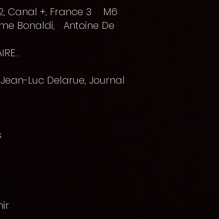
e 2, Canal +, France 3 M6
érôme Bonaldi, Antoine De
RE...
Jean-Luc Delarue, Journal
s
mir