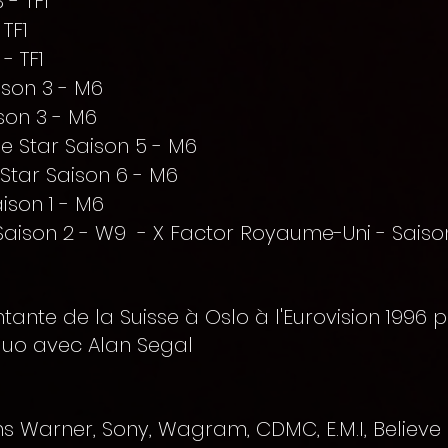
 - TF1
TF1
- TF1
ison 3 - M6
son 3 - M6
e Star Saison 5 - M6
 Star Saison 6 - M6
ison 1 - M6
Saison 2 - W9 - X Factor Royaume-Uni - Saison
ante de la Suisse à Oslo à l'Eurovision 1996 po
uo avec Alan Segal
ons Warner, Sony, Wagram, CDMC, E.M.I, Believe