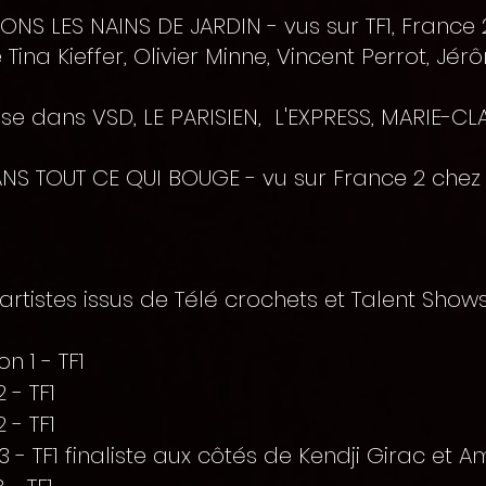
VONS LES NAINS DE JARDIN - vus sur TF1, Franc
Tina Kieffer, Olivier Minne, Vincent Perrot, J
e dans VSD, LE PARISIEN, L'EXPRESS, MARIE-CLAI
S TOUT CE QUI BOUGE - vu sur France 2 chez 
artistes issus de Télé crochets et Talent Show
n 1 - TF1
 - TF1
 - TF1
 - TF1 finaliste aux côtés de Kendji Girac et A