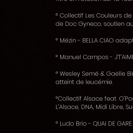
° Collectif Les Couleurs de
de Doc Gyneco, soutien au
° Mézin - BELLA CIAO adapt
° Manuel Campos - J'T'AI
° Wesley Semé & Gaëlle B
atteint de leucémie.
°Collectif Alsace feat. O'P
L'Alsace, DNA, Midi Libre, 
° Ludo Brio - QUAI DE GARE