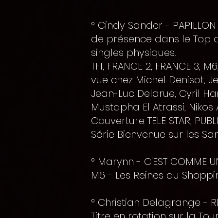
° Cindy Sander - PAPILLO
de présence dans le Top d
singles physiques.
TF1, FRANCE 2, FRANCE 3, M6
vue chez Michel Denisot, Je
Jean-Luc Delarue, Cyril Ha
Mustapha El Atrassi, Nikos 
Couverture TELE STAR, PUBL
Série Bienvenue sur les S
° Marynn - C'EST COMME U
M6 - Les Reines du Shoppi
° Christian Delagrange - 
Titre en rotation sur la To