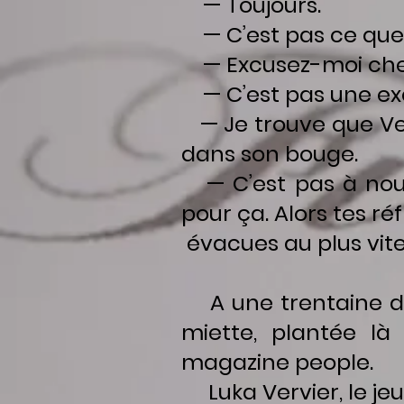
— Toujours.
— C’est pas ce que 
— Excusez-moi chef, 
— C’est pas une excu
— Je trouve que Ver
dans son bouge.
— C’est pas à nous 
pour ça. Alors tes ré
évacues au plus vite 
A une trentaine de 
miette, plantée l
magazine people
.
Luka Vervier, le jeun