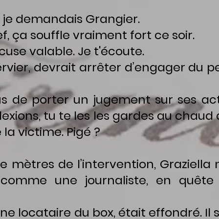
je demandais Grangier.
ça souffle vraiment fort ce soir.
se valable. Je t'écoute.
vier, devrait arrêter d’engager du pe
de porter un jugement sur ses activ
flexions, tu te les les gardes au chaud 
la victime. Pigé ?
mètres de l’intervention, Graziella 
à comme une journaliste, en quêt
e locataire du box, était effondré. Il 