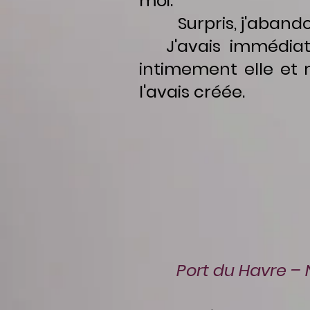
moi.
Surpris, j'aband
J'avais immédiate
intimement elle et m
l'avais créée.
Port du Havre – 