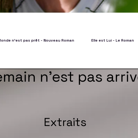
Monde n'est pas prêt - Nouveau Roman
Elle est Lui - Le Roman
main n'est pas arri
Extraits