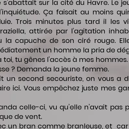
abattait sur la cité du Havre. Le j
’inquiétude. Ça faisait au moins qui
uie. Trois minutes plus tard il les 
raziella, attirée par l’agitation inha
tu la capuche de son ciré rouge. El
médiatement un homme la pria de dé
 toi, tu gênes l’accès à mes hommes.
sse ? Demanda la jeune femme.
 un second secouriste, on vous a di
faire ici. Vous empêchez juste mes ga
da celle-ci, vu qu’elle n’avait pas p
que de vent.
c un bran comme branleuse, et car 