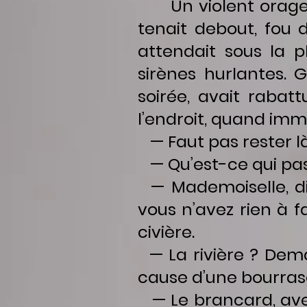
Un violent orage s’
tenait debout, fou d
attendait sous la pl
sirènes hurlantes. G
soirée, avait rabat
l’endroit, quand im
— Faut pas rester là
— Qu’est-ce qui pa
— Mademoiselle, dit
vous n’avez rien à 
civière.
— La rivière ? Deman
cause d’une bourras
— Le brancard, ave