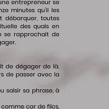
eune entrepreneur se
nze minutes qu’il les
vit débarquer, toutes
bituelle des quais en
le se rapprochait de
gager.
t de dégager de là,
rs de passer avec la
u saisir sa phrase, à
comme car de flics,