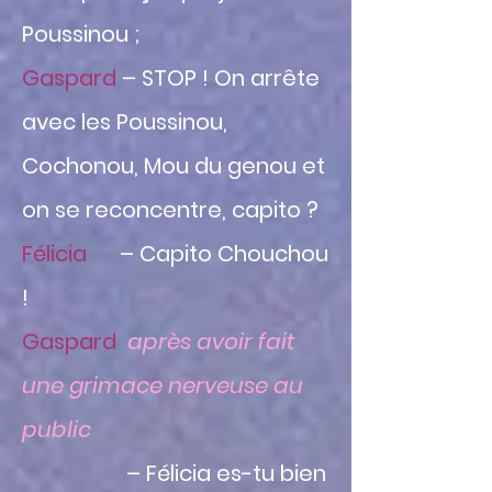
Poussinou ;
Gaspard
– STOP ! On arrête
avec les Poussinou,
Cochonou, Mou du genou et
on se reconcentre, c
apito ?
Félicia
– Capito Chouchou
!
Gaspard
après avoir fait
une grimace nerveuse au
public
– Félicia es-tu bien