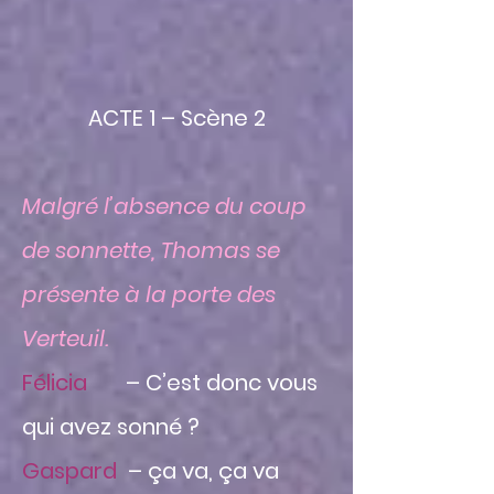
ACTE 1 – Scène 2
Malgré l’absence du coup
de sonnette, Thomas se
présente à la porte des
Verteuil.
Félicia
– C’est donc vous
qui avez sonné ?
Gaspard
– ça va, ça va