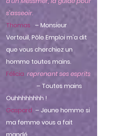
d’un Messmer, la guide pour
s’asseoir.
Thomas
– Monsieur
Verteuil, Pôle Emploi m’a dit
que vous cherchiez un
homme toutes mains.
Félicia
reprenant ses esprits
– Toutes mains
Ouhhhhhhhh !
Gaspard
– Jeune homme si
ma femme vous a fait
mandé...