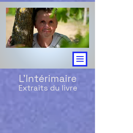
L'In
térimaire
Extr
aits d
u livre