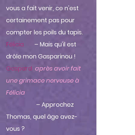
vous a fait venir, ce n’est
certainement pas pour
compter les poils du tapis.
Félicia
– Mais qu’il est
drôle mon Gasparinou !
Gaspard
après avoir fait
une grimace nerveuse à
Félicia
– Approchez
Thomas, quel âge avez-
vous ?