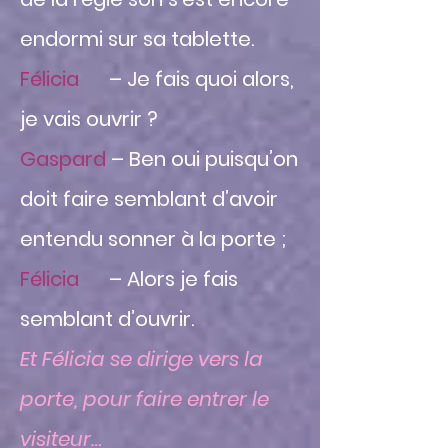
endormi sur sa tablette.
Félicia
– Je fais quoi alors,
je vais ouvrir ?
Gaspard
– Ben oui puisqu’on
doit faire semblant d’avoir
entendu sonner à la porte ;
Félicia
– Alors je fais
semblant d’ouvrir.
Et Félicia se dirige vers la
porte, pour faire entrer le
visiteur…