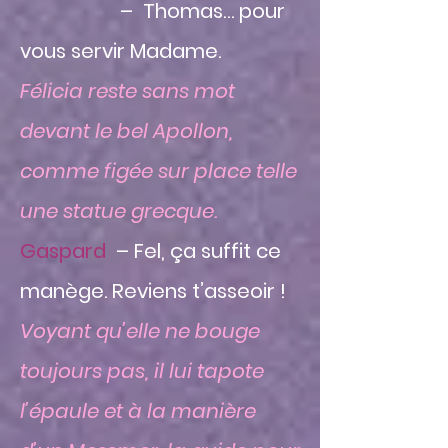
– Thomas… pour
vous servir Madame.
Félicia reste sans mot
devant le bel Apollon,
comme figée sur place telle
une statue grecque.
Gaspard
– Fel, ça suffit ce
manège. Reviens t’asseoir !
Voyant qu’elle ne bouge
toujours pas, il lui tapote
l’épaule et à la manière