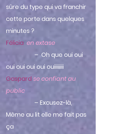
sûre du type qui va franchir
cette porte dans quelques
minutes ?
Félicia
en extase
– Oh que oui oui
oui oui oui oui ouiiiiiiii
Gaspard
se confiant au
public
– Excusez-là,
Même au lit elle me fait pas
ça