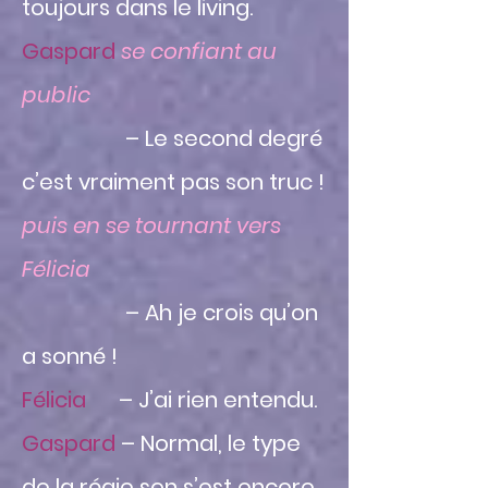
toujours dans le living.
Gaspard
se confiant au
public
– Le second degré
c’est vraiment pas son truc !
puis en se tournant vers
Félicia
– Ah je crois qu’on
a sonné !
Félicia
– J’ai rien entendu.
Gaspard
– Normal, le type
de la régie son s’est encore