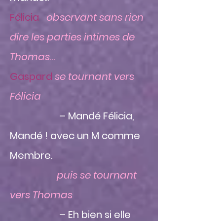
Félicia
observant sans rien
dire les parties intimes de
Thomas…
Gaspard
se tournant vers
Félicia
– Mandé Félicia,
Mandé ! avec un M comme
Membre.
puis se tournant
vers Thomas
– Eh bien si elle