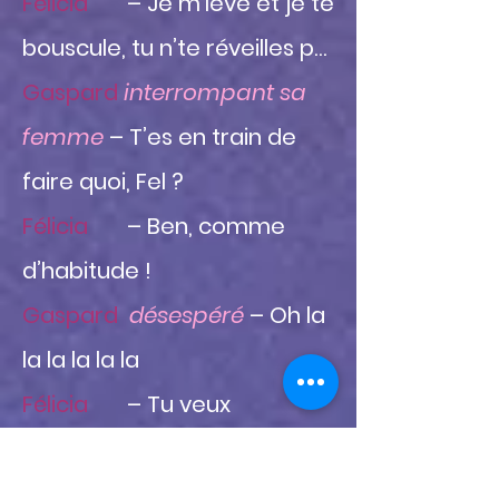
Félicia
– Je m’lève et je te
bouscule, tu n’te réveilles p…
Gaspard
interrompant sa
femme
– T’es en train de
faire quoi, Fel ?
Félicia
– Ben, comme
d’habitude !
Gaspard
désespéré
– Oh la
la la la la la
Félicia
– Tu veux
m’accompagner ?
Gaspard
– Non, j’ai dit on va