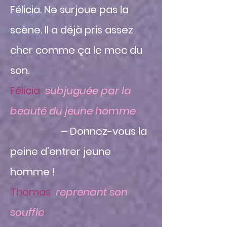
Félicia. Ne surjoue pas la
scène. Il a déjà pris assez
cher comme ça le mec du
son.
Félicia
subjuguée par la
beauté du jeune homme
– Donnez-vous la
peine d’entrer jeune
homme !
Thomas
reprenant son
souffle