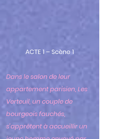
ACTE 1 – Scène 1
Dans le salon de leur
appartement parisien, Les
Verteuil, un couple de
bourgeois fauchés,
s’apprêtent à accueillir un
jeune homme envoyé par