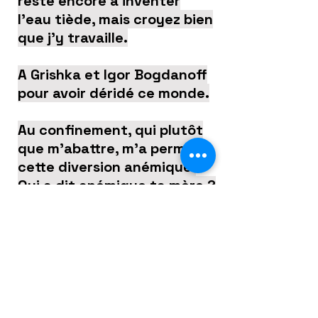
reste encore à inventer
l’eau tiède, mais croyez bien
que j’y travaille.
A Grishka et Igor Bogdanoff
pour avoir déridé ce monde.
Au confinement, qui plutôt
que m’abattre, m’a permis
cette diversion anémique.
Qui a dit anémique ta mère ?
Attention j’ai les noms.
Rejoins sur FaceBook le
groupe « Au Bout Thierry
Brenner » et n’hésite pas à
y envoyer tes photos,
témoignages et ton