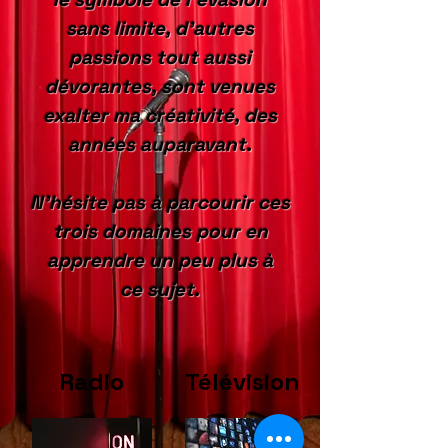
sans limite, d'autres
passions tout aussi
dévorantes, sont venues
exalter ma créativité, des
années auparavant.
N'hésite pas à parcourir ces
trois domaines pour en
apprendre un peu plus à
ce
sujet.
Radio
Télévision