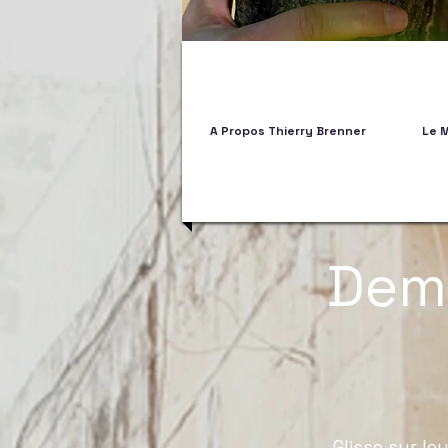
A Propos Thierry Brenner
Le 
Dema
Glisse sur le