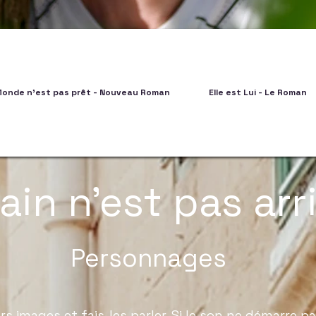
Monde n'est pas prêt - Nouveau Roman
Elle est Lui - Le Roman
in n'est pas arr
Personnages
urs images et fais-les parler. Si le son ne démarre pa