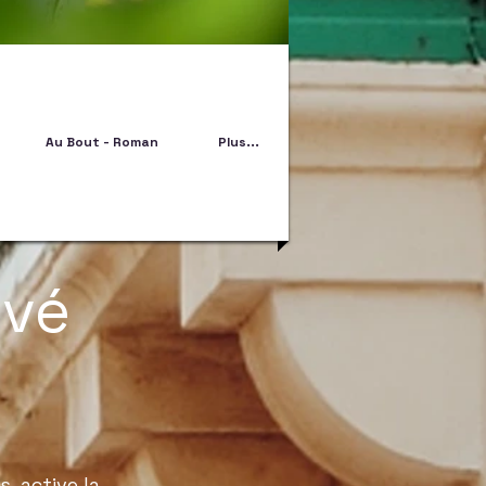
Au Bout - Roman
Plus...
ivé
s, active la