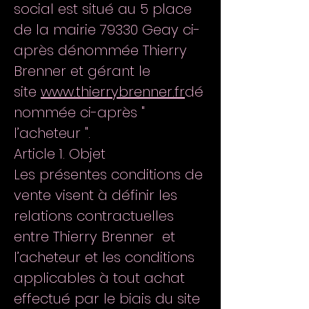
social est situé au 5 place
de la mairie 79330 Geay ci-
après dénommée Thierry
Brenner et gérant le
site
www.thierrybrenner.fr
dé
nommée ci-après "
l’acheteur ".
Article 1. Objet
Les présentes conditions de
vente visent à définir les
relations contractuelles
entre Thierry Brenner et
l’acheteur et les conditions
applicables à tout achat
effectué par le biais du site