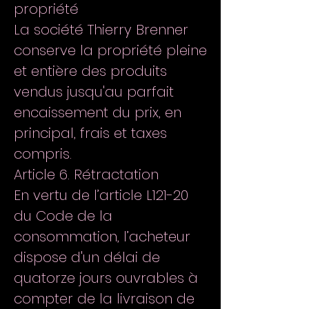
propriété
La société Thierry Brenner
conserve la propriété pleine
et entière des produits
vendus jusqu'au parfait
encaissement du prix, en
principal, frais et taxes
compris.
Article 6. Rétractation
En vertu de l’article L121-20
du Code de la
consommation, l’acheteur
dispose d'un délai de
quatorze jours ouvrables à
compter de la livraison de