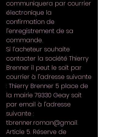
communiquera par courrier
électronique la
confirmation de
l’enregistrement de sa
commande.
Si l’acheteur souhaite
contacter la société Thierry
Brenner il peut le soit par
courrier à l’adresse suivante
: Thierry Brenner 5 place de
la mairie 79330 Geay soit
par email à l’adresse
suivante :
tbrenner.roman@gmail.
Article 5. Réserve de