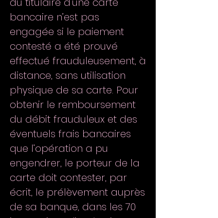
du titulaire d’une carte
bancaire n’est pas
engagée si le paiement
contesté a été prouvé
effectué frauduleusement, à
distance, sans utilisation
physique de sa carte. Pour
obtenir le remboursement
du débit frauduleux et des
éventuels frais bancaires
que l’opération a pu
engendrer, le porteur de la
carte doit contester, par
écrit, le prélèvement auprès
de sa banque, dans les 70