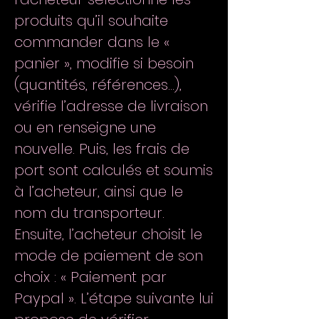
produits qu’il souhaite
commander dans le «
panier », modifie si besoin
(quantités, références…),
vérifie l’adresse de livraison
ou en renseigne une
nouvelle. Puis, les frais de
port sont calculés et soumis
à l’acheteur, ainsi que le
nom du transporteur.
Ensuite, l’acheteur choisit le
mode de paiement de son
choix : « Paiement par
Paypal ». L’étape suivante lui