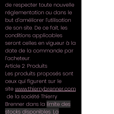
de respecter toute nouvelle
réglementation ou dans le
but d'améliorer l’utilisation
de son site. De ce fait, les
conditions applicables
seront celles en vigueur à la
date de la commande par
l’acheteur.
Article 2. Produits
Les produits proposés sont
ceux qui figurent sur le
site
www.thierrybrenner.com
de la société Thierry
Brenner dans la
limite des
stocks disponibles. La