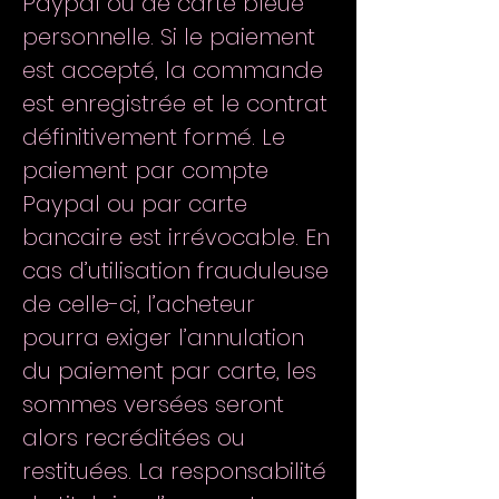
Paypal ou de carte bleue
personnelle. Si le paiement
est accepté, la commande
est enregistrée et le contrat
définitivement formé. Le
paiement par compte
Paypal ou par carte
bancaire est irrévocable. En
cas d’utilisation frauduleuse
de celle-ci, l’acheteur
pourra exiger l’annulation
du paiement par carte, les
sommes versées seront
alors recréditées ou
restituées. La responsabilité