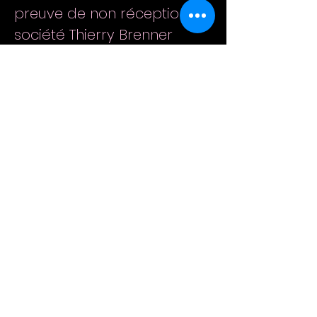
preuve de non réception. La
société Thierry Brenner
pourra fournir par e-mail à
l’acheteur le numéro de
suivi de son colis. L’acheteur
est livré en Point relais selon
les délais indiqués dans un
email, pendant un délai
indiqué. Les risques liés au
transport sont à la charge
de l'acquéreur à compter
du moment où les articles
quittent les locaux de la
société Thierry Brenner
L’acheteur est tenu de