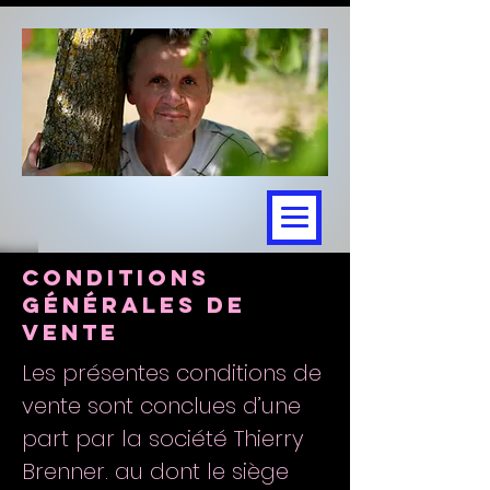
CONDITIONS
générales de
vente
Les présentes conditions de
vente sont conclues d’une
part par la société Thierry
Brenner. au dont le siège