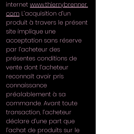
internet
www.thierrybrenner.
com
L’acquisition d’un
produit à travers le présent
site implique une
acceptation sans réserve
par l’acheteur des
présentes conditions de
vente dont l’acheteur
reconnaît avoir pris
connaissance
préalablement à sa
commande. Avant toute
transaction, l’acheteur
déclare d’une part que
l’achat de produits sur le