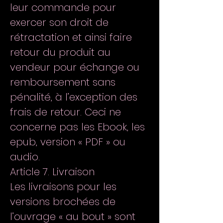
leur commande pour
exercer son droit de
rétractation et ainsi faire
retour du produit au
vendeur pour échange ou
remboursement sans
pénalité, à l’exception des
frais de retour. Ceci ne
concerne pas les Ebook, les
epub, version « PDF » ou
audio.
Article 7. Livraison
Les livraisons pour les
versions brochées de
l’ouvrage « au bout » sont