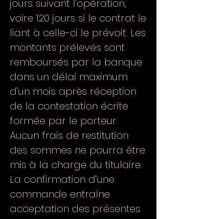
jours suivant l’opération,
voire 120 jours si le contrat le
liant à celle-ci le prévoit. Les
montants prélevés sont
remboursés par la banque
dans un délai maximum
d’un mois après réception
de la contestation écrite
formée par le porteur.
Aucun frais de restitution
des sommes ne pourra être
mis à la charge du titulaire.
La confirmation d’une
commande entraîne
acceptation des présentes