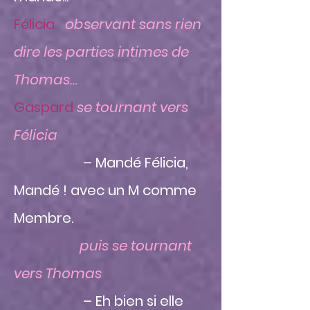
Félicia
observant sans rien
dire les parties intimes de
Thomas…
Gaspard
se tournant vers
Félicia
– Mandé Félicia,
Mandé ! avec un M comme
Membre.
puis se tournant
vers Thomas
– Eh bien si elle