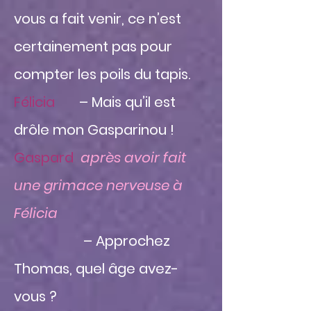
vous a fait venir, ce n’est
certainement pas pour
compter les poils du tapis.
Félicia
– Mais qu’il est
drôle mon Gasparinou !
Gaspard
après avoir fait
une grimace nerveuse à
Félicia
– Approchez
Thomas, quel âge avez-
vous ?