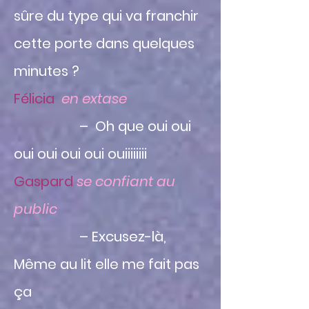
sûre du type qui va franchir
cette porte dans quelques
minutes ?
Félicia
en extase
– Oh que oui oui
oui oui oui oui ouiiiiiiii
Gaspard
se confiant au
public
– Excusez-là,
Même au lit elle me fait pas
ça