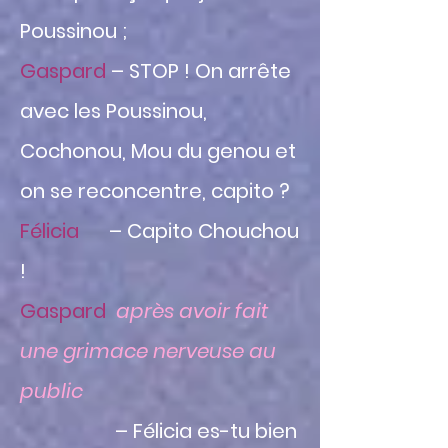
Poussinou ;
Gaspard
– STOP ! On arrête
avec les Poussinou,
Cochonou, Mou du genou et
on se reconcentre, c
apito ?
Félicia
– Capito Chouchou
!
Gaspard
après avoir fait
une grimace nerveuse au
public
– Félicia es-tu bien