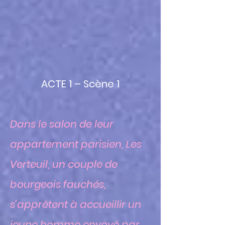
ACTE 1 – Scène 1
Dans le salon de leur
appartement parisien, Les
Verteuil, un couple de
bourgeois fauchés,
s’apprêtent à accueillir un
jeune homme envoyé par