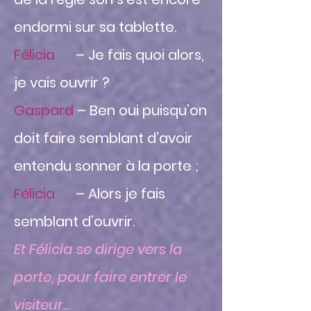
endormi sur sa tablette.
Félicia
– Je fais quoi alors,
je vais ouvrir ?
Gaspard
– Ben oui puisqu’on
doit faire semblant d’avoir
entendu sonner à la porte ;
Félicia
– Alors je fais
semblant d’ouvrir.
Et Félicia se dirige vers la
porte, pour faire entrer le
visiteur…