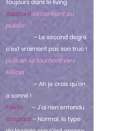
toujours dans le living.
Gaspard
se confiant au
public
– Le second degré
c’est vraiment pas son truc !
puis en se tournant vers
Félicia
– Ah je crois qu’on
a sonné !
Félicia
– J’ai rien entendu.
Gaspard
– Normal, le type
de la régie son s’est encore