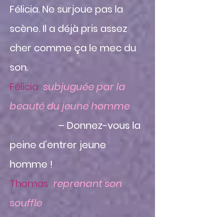
Félicia. Ne surjoue pas la
scène. Il a déjà pris assez
cher comme ça le mec du
son.
Félicia
subjuguée par la
beauté du jeune homme
– Donnez-vous la
peine d’entrer jeune
homme !
Thomas
reprenant son
souffle