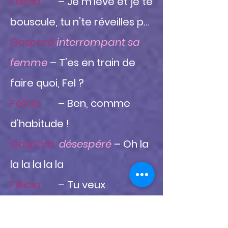
Félicia
– Je m’lève et je te
bouscule, tu n’te réveilles p…
Gaspard
interrompant sa
femme
– T’es en train de
faire quoi, Fel ?
Félicia
– Ben, comme
d’habitude !
Gaspard
désespéré
– Oh la
la la la la la
Félicia
– Tu veux
m’accompagner ?
Gaspard
– Non, j’ai dit on va