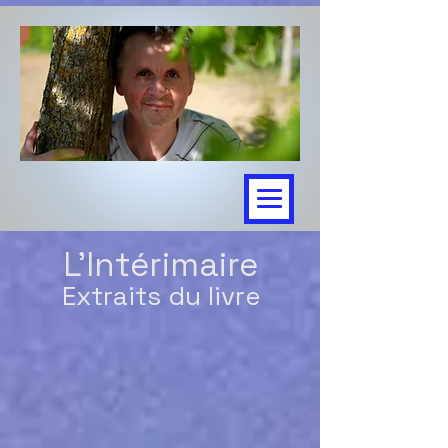
L'In
térimaire
Extr
aits d
u livre