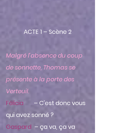
ACTE 1 – Scène 2
Malgré l’absence du coup
de sonnette, Thomas se
présente à la porte des
Verteuil.
Félicia
– C’est donc vous
qui avez sonné ?
Gaspard
– ça va, ça va