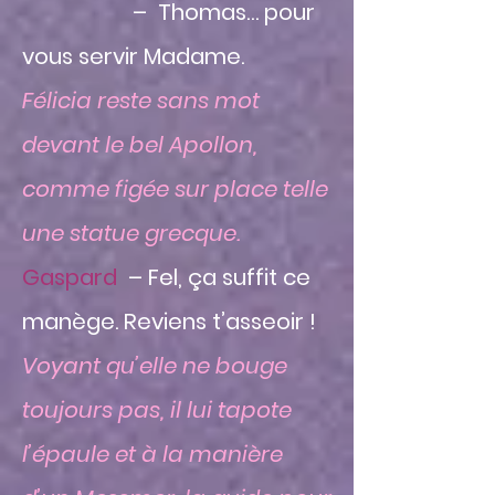
– Thomas… pour
vous servir Madame.
Félicia reste sans mot
devant le bel Apollon,
comme figée sur place telle
une statue grecque.
Gaspard
– Fel, ça suffit ce
manège. Reviens t’asseoir !
Voyant qu’elle ne bouge
toujours pas, il lui tapote
l’épaule et à la manière