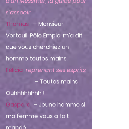
d’un Messmer, la guide pour
s’asseoir.
Thomas
– Monsieur
Verteuil, Pôle Emploi m’a dit
que vous cherchiez un
homme toutes mains.
Félicia
reprenant ses esprits
– Toutes mains
Ouhhhhhhhh !
Gaspard
– Jeune homme si
ma femme vous a fait
mandé...