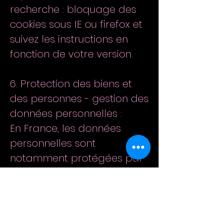
recherche : bloquage des
cookies sous IE ou firefox et
suivez les instructions en
fonction de votre version.
6. Protection des biens et
des personnes - gestion des
données personnelles :
En France, les données
personnelles sont
notamment protégées par
la loi n° 78-87 du 6 janvier
1978, la loi n° 2004-801 du 6
août 2004, l'article L. 226-13
du Code pénal et la