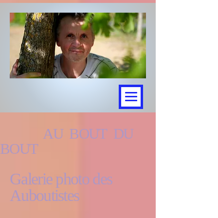
AU BOUT DU
BOUT
Galerie photo des
Auboutistes