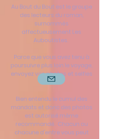
Au Bout du Bout est le groupe
des lecteurs du roman,
surnommés
affectueusement
Les
Auboutistes.
Parce que vous avez tenu à
poursuivre plus loin le voyage,
envoyez vos photos et selfies
Bien entendu le cumul des
mandats et donc des photos
est autorisé même
recommandé.
Chacun ou
chacune d'entre vous peut