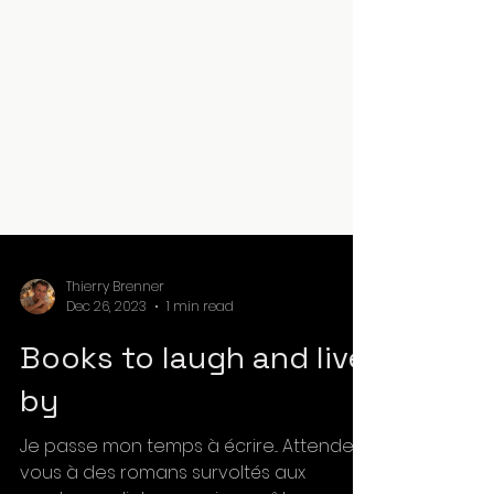
Thierry Brenner
Dec 26, 2023
1 min read
Books to laugh and live
by