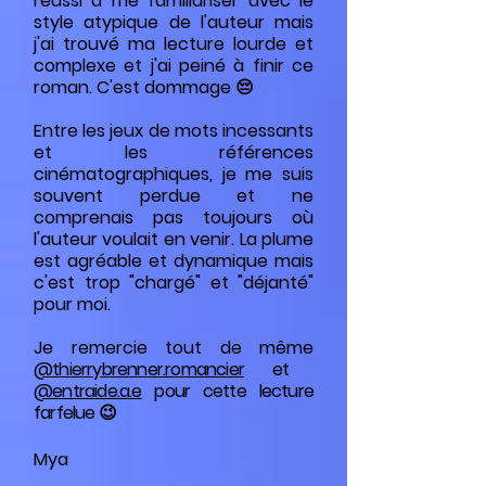
réussi à me familiariser avec le
style atypique de l'auteur mais
j'ai trouvé ma lecture lourde et
complexe et j'ai peiné à finir ce
roman. C'est dommage 😔
Entre les jeux de mots incessants
et les références
cinématographiques, je me suis
souvent perdue et ne
comprenais pas toujours où
l'auteur voulait en venir. La plume
est agréable et dynamique mais
c'est trop "chargé" et "déjanté"
pour moi.
Je remercie tout de même
@thierrybrenner.romancier
et
@entraide.a.e
pour cette lecture
farfelue 😉
Mya