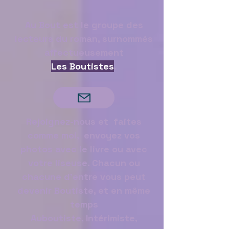
Au Bout est le groupe des
lecteurs du roman, surnommés
affectueusement
Les Boutistes
.
Rejoignez-nous et faites
comme moi, envoyez vos
photos avec le livre ou avec
votre liseuse. Chacun ou
chacune d'entre vous peut
devenir Boutiste, et en même
temps
Auboutiste, Intérimiste,