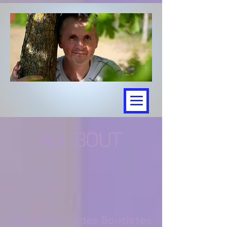
U BOUT
Galerie photo des Boutistes