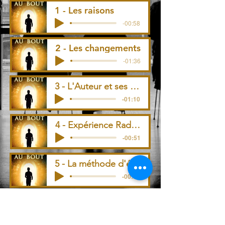
1 - Les raisons
-00:58
2 - Les changements
-01:36
3 - L'Auteur et ses influences
-01:10
4 - Expérience Radio et Chanson
-00:51
5 - La méthode d'écriture
-00:32
6 -Le style du roman
-01:18