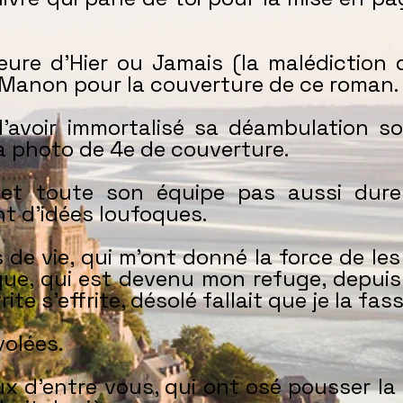
teure d’Hier ou Jamais (la malédiction 
 Manon pour la couverture de ce roman
avoir immortalisé sa déambulation sou
la photo de 4e de couverture.
et toute son équipe pas aussi dure d
t d’idées loufoques.
 de vie, qui m’ont donné la force de les
ue, qui est devenu mon refuge, depuis
rite s’effrite, désolé fallait que je la fas
olées.
ux d’entre vous, qui ont osé pousser la