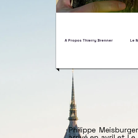
A Propos Thierry Brenner
Le 
Philippe Meisburge
arrivé en avril et L