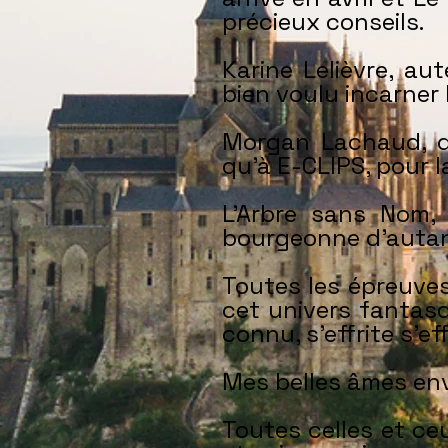
précieux conseils.
Karine Lelièvre, au
bien voulu incarner
Morgan Lachaud, d’
qu’à E-CLIPS, pour 
L’Arbre sans Nom, 
bourgeonne d’autan
Toutes les épreuves
cet univers fantasq
connu, s’effrite s’eff
Mes belles âmes env
Toutes celles et ce