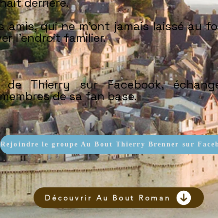
hait derrière.
 amis, qui ne m’ont jamais laissé au f
 l’endroit familier.
e de Thierry sur Facebook, échan
membres de sa fan base.
Rejoindre le groupe Au Bout Thierry Brenner sur Face
Découvrir Au Bout Roman