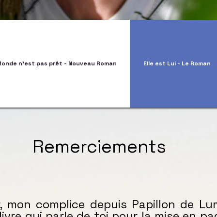
Monde n'est pas prêt - Nouveau Roman
Elle est Lui - Le Roman
Remerciements
r, mon complice depuis Papillon de Lum
e livre qui parle de toi pour la mise en 