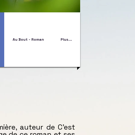
Au Bout - Roman
Plus...
ière, auteur de C’est
page de ce roman et ses