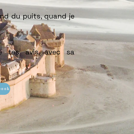
ond du puits, quand je
ge tes avis avec sa
book