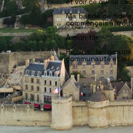
et voir ce qui se cac
Ma bande de fidèles
commençais à trouver
À mon fils.
Rejoins le group
communauté et les 