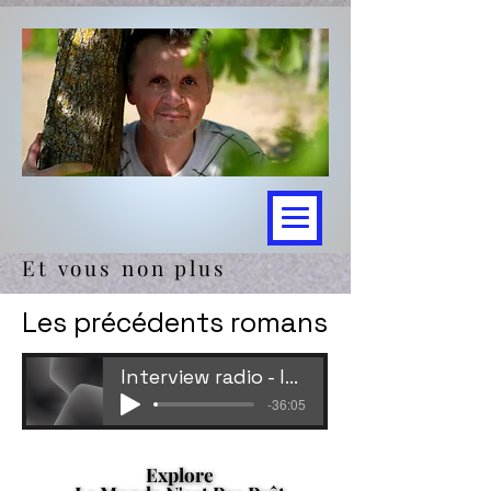
Et vous non plus
Les précédents romans
Interview radio - les 4 premiers romans 16 déc 2021
-36:05
Explore
Explore