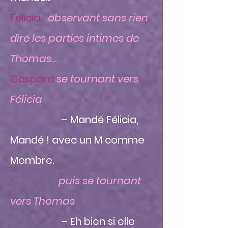
Félicia
observant sans rien
dire les parties intimes de
Thomas…
Gaspard
se tournant vers
Félicia
– Mandé Félicia,
Mandé ! avec un M comme
Membre.
puis se tournant
vers Thomas
– Eh bien si elle