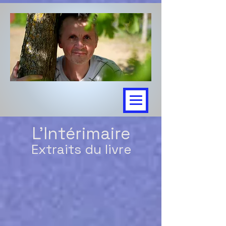
L'In
térimaire
Extr
aits d
u livre