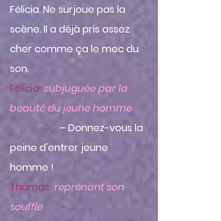
Félicia. Ne surjoue pas la
scène. Il a déjà pris assez
cher comme ça le mec du
son.
Félicia
subjuguée par la
beauté du jeune homme
– Donnez-vous la
peine d’entrer jeune
homme !
Thomas
reprenant son
souffle