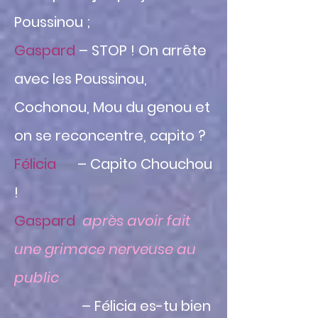
Poussinou ;
Gaspard
– STOP ! On arrête
avec les Poussinou,
Cochonou, Mou du genou et
on se reconcentre, c
apito ?
Félicia
– Capito Chouchou
!
Gaspard
après avoir fait
une grimace nerveuse au
public
– Félicia es-tu bien