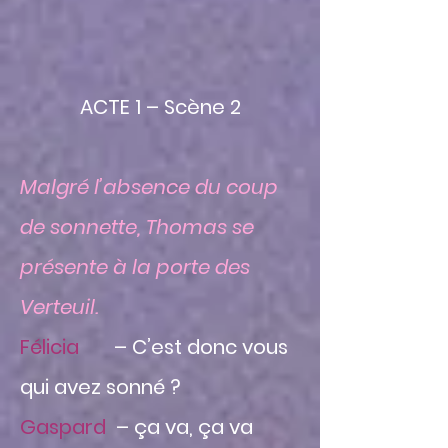
ACTE 1 – Scène 2
Malgré l’absence du coup
de sonnette, Thomas se
présente à la porte des
Verteuil.
Félicia
– C’est donc vous
qui avez sonné ?
Gaspard
– ça va, ça va