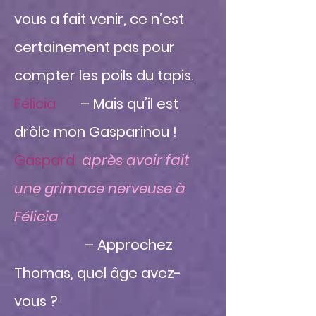
vous a fait venir, ce n’est
certainement pas pour
compter les poils du tapis.
Félicia
– Mais qu’il est
drôle mon Gasparinou !
Gaspard
après avoir fait
une grimace nerveuse à
Félicia
– Approchez
Thomas, quel âge avez-
vous ?