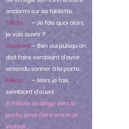
endormi sur sa tablette.
Félicia
– Je fais quoi alors,
je vais ouvrir ?
Gaspard
– Ben oui puisqu’on
doit faire semblant d’avoir
entendu sonner à la porte ;
Félicia
– Alors je fais
semblant d’ouvrir.
Et Félicia se dirige vers la
porte, pour faire entrer le
visiteur…