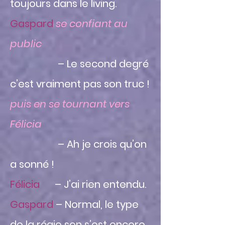
toujours dans le living.
Gaspard
se confiant au
public
– Le second degré
c’est vraiment pas son truc !
puis en se tournant vers
Félicia
– Ah je crois qu’on
a sonné !
Félicia
– J’ai rien entendu.
Gaspard
– Normal, le type
de la régie son s’est encore