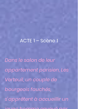
ACTE 1 – Scène 1
Dans le salon de leur
appartement parisien, Les
Verteuil, un couple de
bourgeois fauchés,
s’apprêtent à accueillir un
jeune homme envoyé par