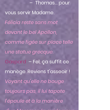
– Thomas… pour
vous servir Madame.
Félicia reste sans mot
devant le bel Apollon,
comme figée sur place telle
une statue grecque.
Gaspard
– Fel, ça suffit ce
manège. Reviens t’asseoir !
Voyant qu’elle ne bouge
toujours pas, il lui tapote
l’épaule et à la manière