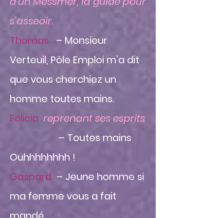
d’un Messmer, la guide pour
s’asseoir.
Thomas
– Monsieur
Verteuil, Pôle Emploi m’a dit
que vous cherchiez un
homme toutes mains.
Félicia
reprenant ses esprits
– Toutes mains
Ouhhhhhhhh !
Gaspard
– Jeune homme si
ma femme vous a fait
mandé...