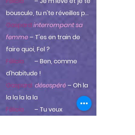
Félicia
– Je m’lève et je te
bouscule, tu n’te réveilles p…
Gaspard
interrompant sa
femme
– T’es en train de
faire quoi, Fel ?
Félicia
– Ben, comme
d’habitude !
Gaspard
désespéré
– Oh la
la la la la la
Félicia
– Tu veux
m’accompagner ?
Gaspard
– Non, j’ai dit on va