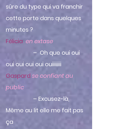
sûre du type qui va franchir
cette porte dans quelques
minutes ?
Félicia
en extase
– Oh que oui oui
oui oui oui oui ouiiiiiiii
Gaspard
se confiant au
public
– Excusez-là,
Même au lit elle me fait pas
ça