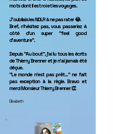
mots dont il est roi et les voyages.
J'oubliais les NDLR à ne pas rater 😂.
Bref, n'hésitez pas, vous passeriez à
côté d'un super "feel good
d'aventure".
Depuis "Au bout", j'ai lu tous les écrits
de Thierry Brenner et je n'ai jamais été
déçue.
"Le monde n'est pas prêt..." ne fait
pas exception à la règle. Bravo et
merci Monsieur Thierry Brenner 👏
Elisabeth