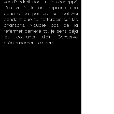
vers l'endroit dont tu t'es échappé.
T'as vu ? Ils ont repassé une
couche de peinture sur celle-ci
pendant que tu t'attardais sur les
chansons. N'oublie pas de la
refermer derrière toi, je sens déjà
les courants d'air. Conserve
précieusement le secret.