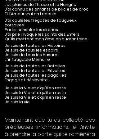
Les plaines de Thrace et la Hongrie
J’ai connu
des amants de bric et de broc
Et l’Amour vrai en Laponie
J’ai coulé
les frégates de fougueux
corsaires
Partis consoler les sirènes
J’ai prié
invoqué les saints des Enfers,
Qu’ils mettent mon âme en quarantaine
Je suis de toutes les Histoires
Je suis de tous les espoirs
Je suis de tous les hasards
L'’infatigable Mémoire
Je suis de toutes les Batailles
Je suis de toutes les Révoltes
Je suis de toutes les pagailles
Engagé et désinvolte
Je su
is la Vie et c’qu’il en reste
Je suis la Vie et c’qu’il en reste
Je suis la Vie et c’qu’il en reste
Je suis la vie
Maintenant que tu as collecté ces
précieuses informations, je t'invite
à prendre la porte qui te ramènera