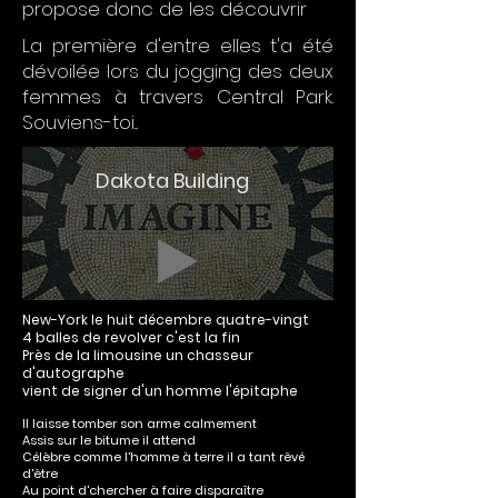
propose donc de les découvrir
La première d'entre elles t'a été
dévoilée lors du jogging des deux
femmes à travers Central Park.
Souviens-toi...
Dakota Building
New-York le huit décembre quatre-vingt
4 balles de revolver c'est la fin
Près de la limousine un chasseur
d'autographe
vient de signer d'un homme l'épitaphe
Il laisse tomber son arme calmement
Assis sur le bitume il attend
Célèbre comme l'homme à terre il a tant rêvé
d'être
Au point d'chercher à faire disparaître