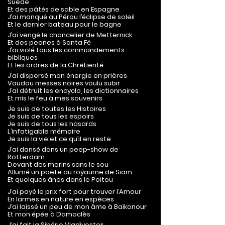
Suède
Et des pâtés de sable en Espagne
J’ai manqué au Pérou l’éclipse de soleil
Et le dernier bateau pour le bagne
J’ai vengé le chancelier de Metternick
Et des peones à Santa Fé
J’ai violé tous les commandements
bibliques
Et les ordres de la Chrétienté
J’ai dispersé mon énergie en prières
Vaudou messes noires voulu subir
J’ai détruit les encyclo, les dictionnaires
Et mis le feu à mes souvenirs
Je suis de toutes les Histoires
Je suis de tous les espoirs
Je suis de tous les hasards
L’infatigable mémoire
Je suis la vie et ce qu’il en reste
J’ai dansé
dans un peep-show de
Rotterdam
Devant des marins sans le sou
Allumé
un poète au royaume de Siam
Et quelques ânes dans le Poitou
J’ai payé
le prix fort pour trouver l’Amour
En larmes en nature en espèces
J’ai laissé
un peu de mon âme à Baïkonour
Et mon épée à Damoclès
J’ai fait l
a Sibérie Vladivostok