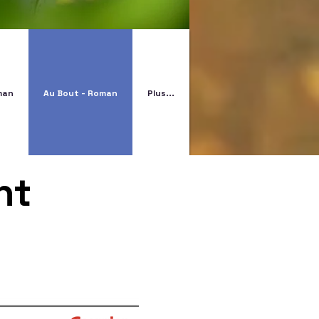
oman
Au Bout - Roman
Plus...
nt