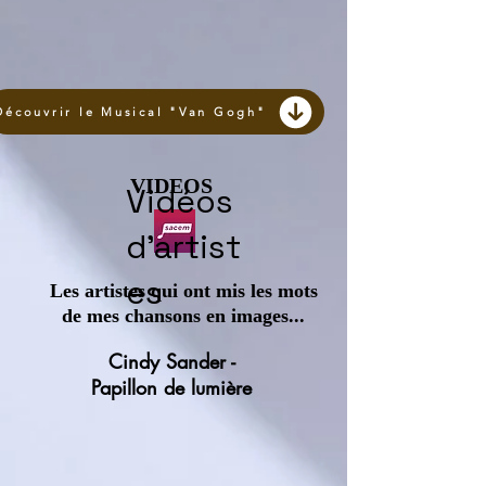
Découvrir le Musical "Van Gogh"
VIDEOS
Vidéos
d'artist
es
Les artistes qui ont mis les mots
de mes chansons en images...
Cindy Sander -
Papillon de lumière