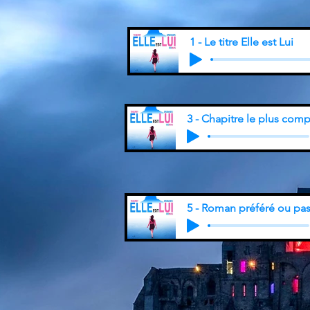
1 - Le titre Elle est Lui
3 - Chapitre le plus com
5 - Roman préféré ou pa