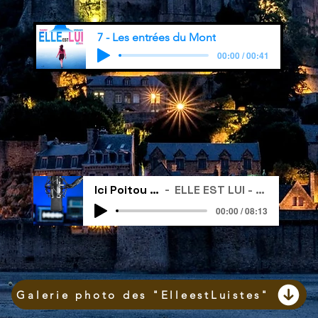
7 - Les entrées du Mont
00:00 / 00:41
Ici Poitou - Itw
ELLE EST LUI - roman
00:00 / 08:13
Galerie photo des "ElleestLuistes"