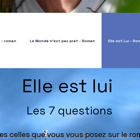
e - roman
Le Monde n'est pas pret - Roman
Elle est Lui - R
Elle est lui
Les 7 questions
es celles que vous vous posez sur le r